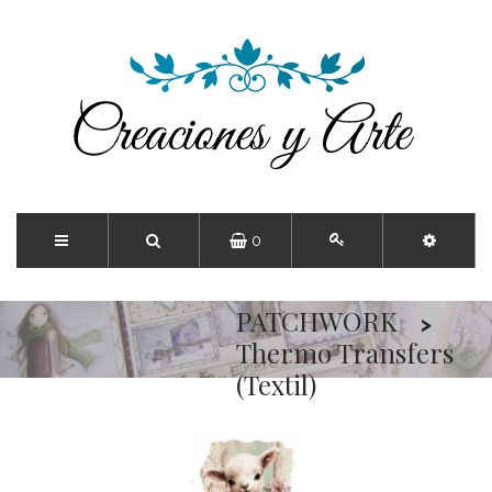
0
Inicio
PATCHWORK
Thermo Transfers
(Textil)