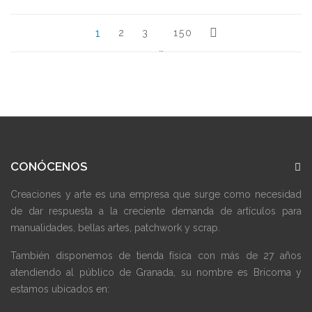
1
2
3
150
…
CONÓCENOS
Creaciones y arte es una empresa que surge como necesidad
de dar respuesta a la creciente demanda de artículos para
manualidades, bellas artes, patchwork y scrap.
También disponemos de tienda física con más de 27 años
atendiendo al público de Granada, su nombre es Bricoma y
estamos ubicados en: