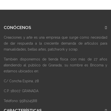
CONÓCENOS
Creaciones y arte es una empresa que surge como necesidad
de dar respuesta a la creciente demanda de artículos para
manualidades, bellas artes, patchwork y scrap.
También disponemos de tienda física con más de 27 años
atendiendo al público de Granada, su nombre es Bricoma y
estamos ubicados en:
C/ Concha Espina, 28
C.P. 18007. GRANADA
Teléfono: 958124588
CARACTERÍSTICAS