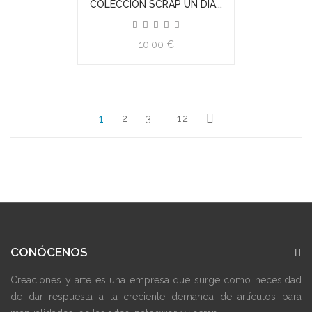
COLECCION SCRAP UN DIA...
10,00 €
1
2
3
12
…
CONÓCENOS
Creaciones y arte es una empresa que surge como necesidad
de dar respuesta a la creciente demanda de artículos para