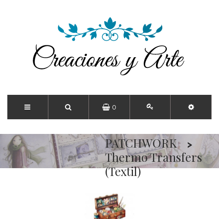
0
Inicio
PATCHWORK
Thermo Transfers
(Textil)