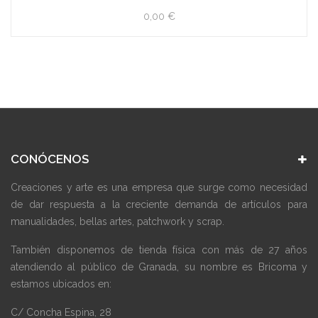
4,40 €
CONÓCENOS
Creaciones y arte es una empresa que surge como necesidad
de dar respuesta a la creciente demanda de artículos para
manualidades, bellas artes, patchwork y scrap.
También disponemos de tienda física con más de 27 años
atendiendo al público de Granada, su nombre es Bricoma y
estamos ubicados en:
C/ Concha Espina, 28