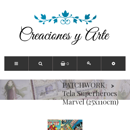
0
Inicio
PATCHWORK
Tela Superheroes
Marvel (25x110cm)