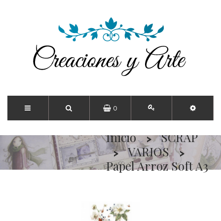
0
Inicio
SCRAP
VARIOS
Papel Arroz Soft A3