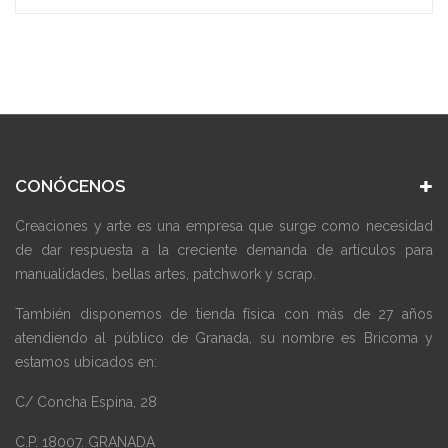
CONÓCENOS
Creaciones y arte es una empresa que surge como necesidad
de dar respuesta a la creciente demanda de artículos para
manualidades, bellas artes, patchwork y scrap.
También disponemos de tienda física con más de 27 años
atendiendo al público de Granada, su nombre es Bricoma y
estamos ubicados en:
C/ Concha Espina, 28
C.P. 18007. GRANADA