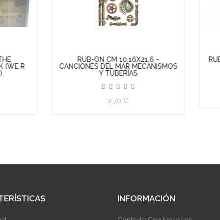
UB-ON CM 10,16X21,6 -
RUB-ON CM 10,16X21,6 - 
ONES DEL MAR MECANISMOS
INFINITY ZODIACO
Y TUBERÍAS
2,70 €
2,70 €
TERÍSTICAS
INFORMACIÓN
gal
Contacte Con Nosotros