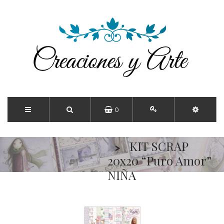
0
Inicio
SCRAP
KIT SCRAP
20x20 “Puro Amor”
NIÑA