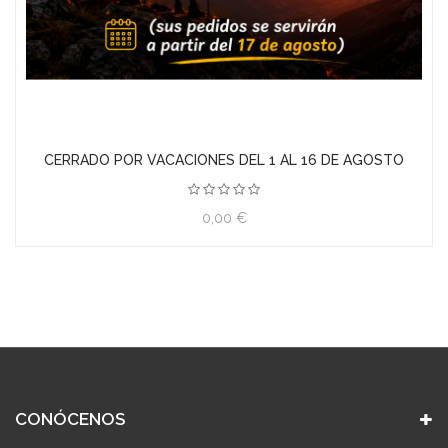
COLECCION DOWN THE BOARDWALK PAPER PACK (WE R
MEMORY KEEPERS)
27,00 €
CONÓCENOS