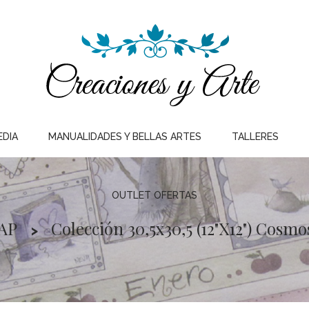
EDIA
MANUALIDADES Y BELLAS ARTES
TALLERES
OUTLET OFERTAS
AP
Colección 30,5x30,5 (12"x12") Cosmos