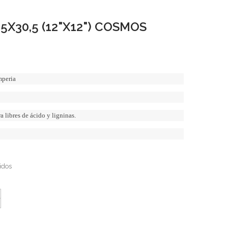
5X30,5 (12"X12") COSMOS
mperia
 libres de ácido y ligninas.
idos