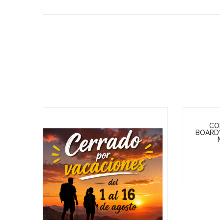
Oferta
Ofe
COLECCION DOWN THE
R
BOARDWALK PAPER PACK (WE R
CANCI
MEMORY KEEPERS)
27,00 €