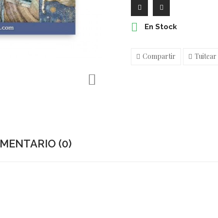

En Stock
Compartir
Tuitear

MENTARIO (0)