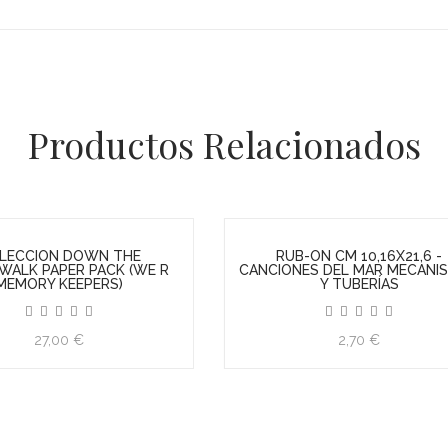
Productos Relacionados
rta
Oferta
UB-ON CM 10,16X21,6 -
RUB-ON CM 10,16X21,6 - 
ONES DEL MAR MECANISMOS
INFINITY ZODIACO
Y TUBERÍAS
2,70 €
2,70 €