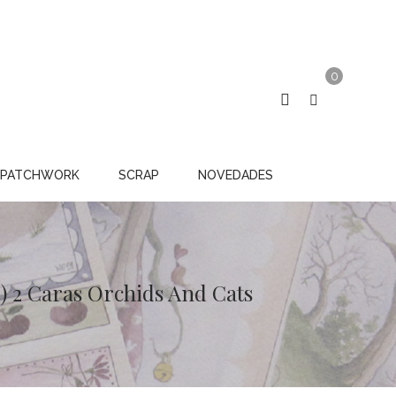
0
PATCHWORK
SCRAP
NOVEDADES
") 2 Caras Orchids And Cats