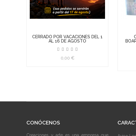
DEL 1
COLECCION DOWN THE
R
BOARDWALK PAPER PACK (WE R
CANCI
MEMORY KEEPERS)
27,00 €
CONÓCENOS
CARAC
Creaciones y arte es una empresa que
Aviso Le