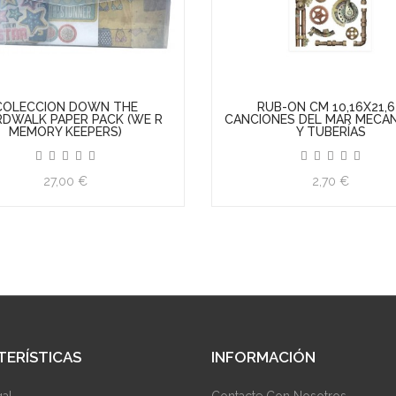
UB-ON CM 10,16X21,6 -
RUB-ON CM 10,16X21,6 - 
ONES DEL MAR MECANISMOS
INFINITY ZODIACO
Y TUBERÍAS
2,70 €
2,70 €
TERÍSTICAS
INFORMACIÓN
gal
Contacte Con Nosotros